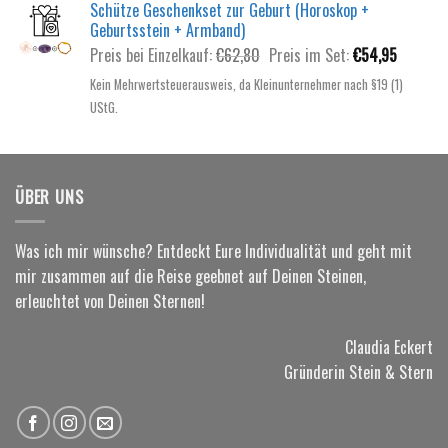
Schütze Geschenkset zur Geburt (Horoskop +
Geburtsstein + Armband)
Ursprünglicher
Aktuelle
Preis bei Einzelkauf:
€
62,80
Preis im Set:
€
54,95
Preis
Preis
Kein Mehrwertsteuerausweis, da Kleinunternehmer nach §19 (1)
war:
ist:
UStG.
€62,80
€54,95.
ÜBER UNS
Was ich mir wünsche? Entdeckt Eure Individualität und geht mit
mir zusammen auf die Reise geebnet auf Deinen Steinen,
erleuchtet von Deinen Sternen!
Claudia Eckert
Gründerin Stein & Stern