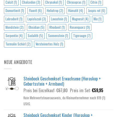
Calcit
(1)
Chalcedon
(3)
Chrysokol
(1)
Chrysopras
(1)
Citrin
(1)
Dumortierit
(1)
Fluorit
(6)
Heliotrop
(2)
Hämatit
(4)
Jaspis rot
(6)
Labradorit
(1)
Lapislazuli
(3)
Lavastein
(1)
Magnesit
(4)
Mix
(1)
Mondstein
(2)
Obsidian
(5)
Rhodonit
(1)
Rosenquarz
(9)
Serpentin
(4)
Sodalith
(5)
Sonnenstein
(1)
Tigerauge
(7)
Turmalin Schörl
(2)
Versteinertes Holz
(1)
NEUE ANGEBOTE
Steinbock Geschenkset Erwachsene (Horoskop +
Geburtsstein + Armband)
Ursprünglicher
Aktuelle
Preis bei Einzelkauf:
€
67,80
Preis im Set:
€
59,95
Preis
Preis
Kein Mehrwertsteuerausweis, da Kleinunternehmer nach §19 (1)
war:
ist:
UStG.
€67,80
€59,95.
Steinbock Geschenkset Kinder (Horoskop +