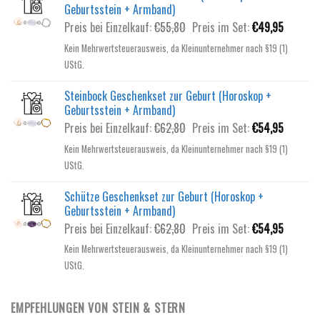
Geburtsstein + Armband)
Ursprünglicher
Aktuelle
Preis bei Einzelkauf:
€
55,80
Preis im Set:
€
49,95
Preis
Preis
Kein Mehrwertsteuerausweis, da Kleinunternehmer nach §19 (1)
war:
ist:
UStG.
€55,80
€49,95.
Steinbock Geschenkset zur Geburt (Horoskop +
Geburtsstein + Armband)
Ursprünglicher
Aktuelle
Preis bei Einzelkauf:
€
62,80
Preis im Set:
€
54,95
Preis
Preis
Kein Mehrwertsteuerausweis, da Kleinunternehmer nach §19 (1)
war:
ist:
UStG.
€62,80
€54,95.
Schütze Geschenkset zur Geburt (Horoskop +
Geburtsstein + Armband)
Ursprünglicher
Aktuelle
Preis bei Einzelkauf:
€
62,80
Preis im Set:
€
54,95
Preis
Preis
Kein Mehrwertsteuerausweis, da Kleinunternehmer nach §19 (1)
war:
ist:
UStG.
€62,80
€54,95.
EMPFEHLUNGEN VON STEIN & STERN