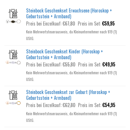
Steinbock Geschenkset Erwachsene (Horoskop +
Geburtsstein + Armband)
Ursprünglicher
Aktuelle
Preis bei Einzelkauf:
€
67,80
Preis im Set:
€
59,95
Preis
Preis
Kein Mehrwertsteuerausweis, da Kleinunternehmer nach §19 (1)
war:
ist:
UStG.
€67,80
€59,95.
Steinbock Geschenkset Kinder (Horoskop +
Geburtsstein + Armband)
Ursprünglicher
Aktuelle
Preis bei Einzelkauf:
€
55,80
Preis im Set:
€
49,95
Preis
Preis
Kein Mehrwertsteuerausweis, da Kleinunternehmer nach §19 (1)
war:
ist:
UStG.
€55,80
€49,95.
Steinbock Geschenkset zur Geburt (Horoskop +
Geburtsstein + Armband)
Ursprünglicher
Aktuelle
Preis bei Einzelkauf:
€
62,80
Preis im Set:
€
54,95
Preis
Preis
Kein Mehrwertsteuerausweis, da Kleinunternehmer nach §19 (1)
war:
ist:
UStG.
€62,80
€54,95.