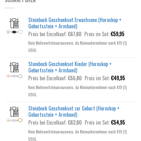
SCHNÄPPCHEN
Steinbock Geschenkset Erwachsene (Horoskop +
Geburtsstein + Armband)
Ursprünglicher
Aktuelle
Preis bei Einzelkauf:
€
67,80
Preis im Set:
€
59,95
Preis
Preis
Kein Mehrwertsteuerausweis, da Kleinunternehmer nach §19 (1)
war:
ist:
UStG.
€67,80
€59,95.
Steinbock Geschenkset Kinder (Horoskop +
Geburtsstein + Armband)
Ursprünglicher
Aktuelle
Preis bei Einzelkauf:
€
55,80
Preis im Set:
€
49,95
Preis
Preis
Kein Mehrwertsteuerausweis, da Kleinunternehmer nach §19 (1)
war:
ist:
UStG.
€55,80
€49,95.
Steinbock Geschenkset zur Geburt (Horoskop +
Geburtsstein + Armband)
Ursprünglicher
Aktuelle
Preis bei Einzelkauf:
€
62,80
Preis im Set:
€
54,95
Preis
Preis
Kein Mehrwertsteuerausweis, da Kleinunternehmer nach §19 (1)
war:
ist:
UStG.