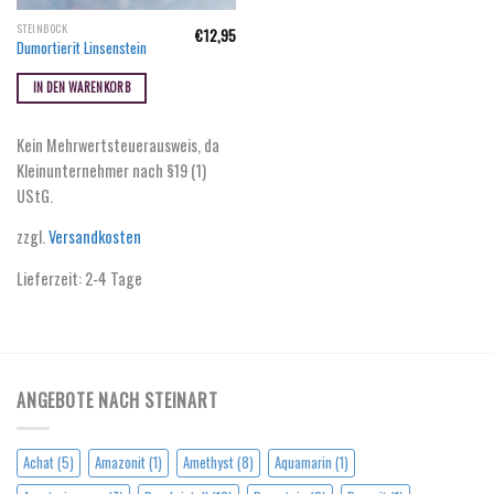
STEINBOCK
€
12,95
Dumortierit Linsenstein
IN DEN WARENKORB
Kein Mehrwertsteuerausweis, da
Kleinunternehmer nach §19 (1)
UStG.
zzgl.
Versandkosten
Lieferzeit:
2-4 Tage
ANGEBOTE NACH STEINART
Achat
(5)
Amazonit
(1)
Amethyst
(8)
Aquamarin
(1)