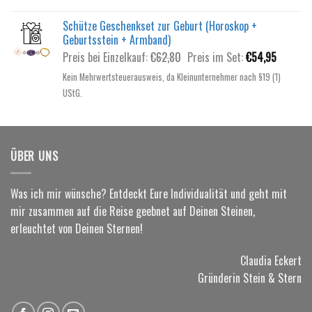
€62,80
€54,95.
Schütze Geschenkset zur Geburt (Horoskop +
Geburtsstein + Armband)
Ursprünglicher
Aktuelle
Preis bei Einzelkauf:
€
62,80
Preis im Set:
€
54,95
Preis
Preis
Kein Mehrwertsteuerausweis, da Kleinunternehmer nach §19 (1)
war:
ist:
UStG.
€62,80
€54,95.
ÜBER UNS
Was ich mir wünsche? Entdeckt Eure Individualität und geht mit
mir zusammen auf die Reise geebnet auf Deinen Steinen,
erleuchtet von Deinen Sternen!
Claudia Eckert
Gründerin Stein & Stern