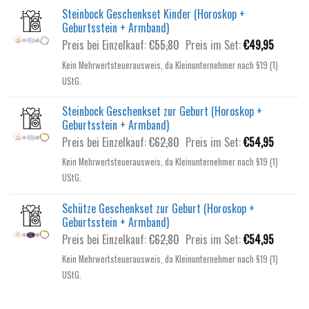
Steinbock Geschenkset Kinder (Horoskop +
Geburtsstein + Armband)
Ursprünglicher
Aktuelle
Preis bei Einzelkauf:
€
55,80
Preis im Set:
€
49,95
Preis
Preis
Kein Mehrwertsteuerausweis, da Kleinunternehmer nach §19 (1)
war:
ist:
UStG.
€55,80
€49,95.
Steinbock Geschenkset zur Geburt (Horoskop +
Geburtsstein + Armband)
Ursprünglicher
Aktuelle
Preis bei Einzelkauf:
€
62,80
Preis im Set:
€
54,95
Preis
Preis
Kein Mehrwertsteuerausweis, da Kleinunternehmer nach §19 (1)
war:
ist:
UStG.
€62,80
€54,95.
Schütze Geschenkset zur Geburt (Horoskop +
Geburtsstein + Armband)
Ursprünglicher
Aktuelle
Preis bei Einzelkauf:
€
62,80
Preis im Set:
€
54,95
Preis
Preis
Kein Mehrwertsteuerausweis, da Kleinunternehmer nach §19 (1)
war:
ist:
UStG.
€62,80
€54,95.