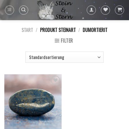
Skip
to
content
START
/
PRODUKT STEINART
/
DUMORTIERIT
FILTER