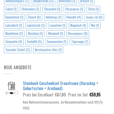
Aventurinquarz
(7)
Bergkristall
(13)
Bernstein
(3)
Bronzit
(1)
Calcit
(1)
Chalcedon
(3)
Chrysokol
(1)
Chrysopras
(1)
Citrin
(1)
Dumortierit
(1)
Fluorit
(6)
Heliotrop
(2)
Hämatit
(4)
Jaspis rot
(6)
Labradorit
(1)
Lapislazuli
(3)
Lavastein
(1)
Magnesit
(4)
Mix
(1)
Mondstein
(2)
Obsidian
(5)
Rhodonit
(1)
Rosenquarz
(9)
Serpentin
(4)
Sodalith
(5)
Sonnenstein
(1)
Tigerauge
(7)
Turmalin Schörl
(2)
Versteinertes Holz
(1)
NEUE ANGEBOTE
Steinbock Geschenkset Erwachsene (Horoskop +
Geburtsstein + Armband)
Ursprünglicher
Aktuelle
Preis bei Einzelkauf:
€
67,80
Preis im Set:
€
59,95
Preis
Preis
Kein Mehrwertsteuerausweis, da Kleinunternehmer nach §19 (1)
war:
ist:
UStG.
€67,80
€59,95.