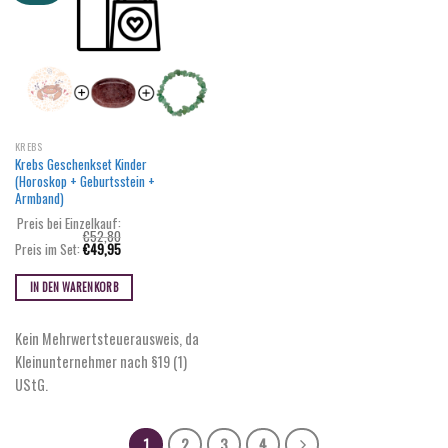
KREBS
Krebs Geschenkset Kinder
(Horoskop + Geburtsstein +
Armband)
Preis bei Einzelkauf:
€
52,80
Ursprünglicher
Aktueller
Preis im Set:
€
49,95
Preis
Preis
war:
ist:
€52,80
€49,95.
IN DEN WARENKORB
Kein Mehrwertsteuerausweis, da
Kleinunternehmer nach §19 (1)
UStG.
1
2
3
4