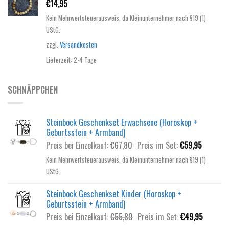
€
14,95
Kein Mehrwertsteuerausweis, da Kleinunternehmer nach §19 (1)
UStG.
zzgl.
Versandkosten
Lieferzeit:
2-4 Tage
SCHNÄPPCHEN
Steinbock Geschenkset Erwachsene (Horoskop +
Geburtsstein + Armband)
Ursprünglicher
Aktuelle
Preis bei Einzelkauf:
€
67,80
Preis im Set:
€
59,95
Preis
Preis
Kein Mehrwertsteuerausweis, da Kleinunternehmer nach §19 (1)
war:
ist:
UStG.
€67,80
€59,95.
Steinbock Geschenkset Kinder (Horoskop +
Geburtsstein + Armband)
Ursprünglicher
Aktuelle
Preis bei Einzelkauf:
€
55,80
Preis im Set:
€
49,95
Preis
Preis