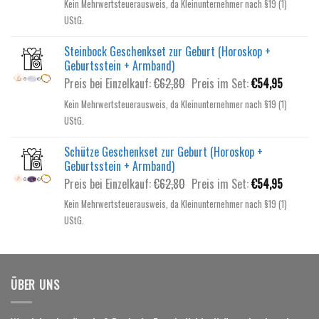
Kein Mehrwertsteuerausweis, da Kleinunternehmer nach §19 (1)
war:
ist:
UStG.
€55,80
€49,95.
Steinbock Geschenkset zur Geburt (Horoskop +
Geburtsstein + Armband)
Ursprünglicher
Aktuelle
Preis bei Einzelkauf:
€
62,80
Preis im Set:
€
54,95
Preis
Preis
Kein Mehrwertsteuerausweis, da Kleinunternehmer nach §19 (1)
war:
ist:
UStG.
€62,80
€54,95.
Schütze Geschenkset zur Geburt (Horoskop +
Geburtsstein + Armband)
Ursprünglicher
Aktuelle
Preis bei Einzelkauf:
€
62,80
Preis im Set:
€
54,95
Preis
Preis
Kein Mehrwertsteuerausweis, da Kleinunternehmer nach §19 (1)
war:
ist:
UStG.
€62,80
€54,95.
ÜBER UNS