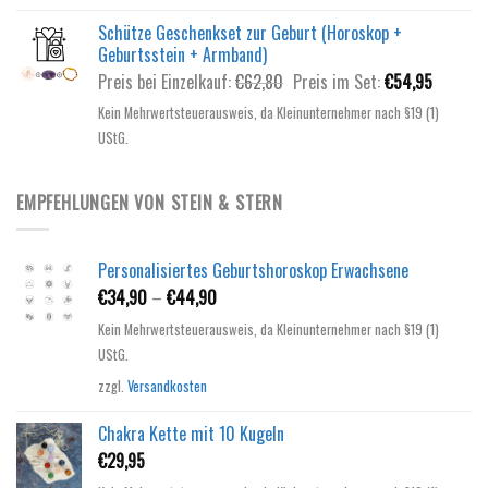
Schütze Geschenkset zur Geburt (Horoskop +
Geburtsstein + Armband)
Ursprünglicher
Aktuelle
Preis bei Einzelkauf:
€
62,80
Preis im Set:
€
54,95
Preis
Preis
Kein Mehrwertsteuerausweis, da Kleinunternehmer nach §19 (1)
war:
ist:
UStG.
€62,80
€54,95.
EMPFEHLUNGEN VON STEIN & STERN
Personalisiertes Geburtshoroskop Erwachsene
€
34,90
–
€
44,90
Kein Mehrwertsteuerausweis, da Kleinunternehmer nach §19 (1)
UStG.
zzgl.
Versandkosten
Chakra Kette mit 10 Kugeln
€
29,95