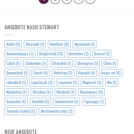
ANGEBOTE NACH STEINART
Achat
(5)
Amazonit
(1)
Amethyst
(8)
Aquamarin
(1)
Aventurinquarz
(7)
Bergkristall
(13)
Bernstein
(3)
Bronzit
(1)
Calcit
(1)
Chalcedon
(3)
Chrysokol
(1)
Chrysopras
(1)
Citrin
(1)
Dumortierit
(1)
Fluorit
(6)
Heliotrop
(2)
Hämatit
(4)
Jaspis rot
(6)
Labradorit
(1)
Lapislazuli
(3)
Lavastein
(1)
Magnesit
(4)
Mix
(1)
Mondstein
(2)
Obsidian
(5)
Rhodonit
(1)
Rosenquarz
(9)
Serpentin
(4)
Sodalith
(5)
Sonnenstein
(1)
Tigerauge
(7)
Turmalin Schörl
(2)
Versteinertes Holz
(1)
NEUE ANGEBOTE