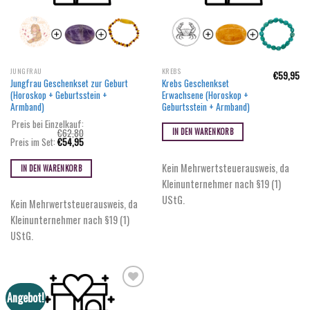
JUNGFRAU
KREBS
€
59,95
Jungfrau Geschenkset zur Geburt
Krebs Geschenkset
(Horoskop + Geburtsstein +
Erwachsene (Horoskop +
Armband)
Geburtsstein + Armband)
Preis bei Einzelkauf:
€
62,80
IN DEN WARENKORB
Ursprünglicher
Aktueller
Preis im Set:
€
54,95
Preis
Preis
war:
ist:
Kein Mehrwertsteuerausweis, da
€62,80
€54,95.
IN DEN WARENKORB
Kleinunternehmer nach §19 (1)
UStG.
Kein Mehrwertsteuerausweis, da
Kleinunternehmer nach §19 (1)
UStG.
Angebot!