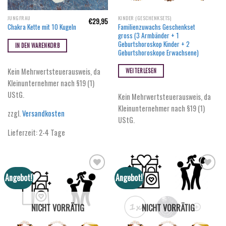
JUNGFRAU
KINDER (GESCHENKSETS)
€
29,95
Familienzuwachs Geschenkset
Chakra Kette mit 10 Kugeln
gross (3 Armbänder + 1
Geburtshoroskop Kinder + 2
IN DEN WARENKORB
Geburtshoroskope Erwachsene)
Kein Mehrwertsteuerausweis, da
WEITERLESEN
Kleinunternehmer nach §19 (1)
UStG.
Kein Mehrwertsteuerausweis, da
Kleinunternehmer nach §19 (1)
zzgl.
Versandkosten
UStG.
Lieferzeit:
2-4 Tage
Angebot!
Angebot!
NICHT VORRÄTIG
NICHT VORRÄTIG