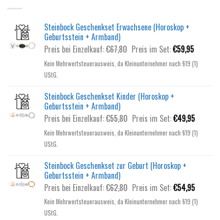
Steinbock Geschenkset Erwachsene (Horoskop +
Geburtsstein + Armband)
Ursprünglicher
Aktuelle
Preis bei Einzelkauf:
€
67,80
Preis im Set:
€
59,95
Preis
Preis
Kein Mehrwertsteuerausweis, da Kleinunternehmer nach §19 (1)
war:
ist:
UStG.
€67,80
€59,95.
Steinbock Geschenkset Kinder (Horoskop +
Geburtsstein + Armband)
Ursprünglicher
Aktuelle
Preis bei Einzelkauf:
€
55,80
Preis im Set:
€
49,95
Preis
Preis
Kein Mehrwertsteuerausweis, da Kleinunternehmer nach §19 (1)
war:
ist:
UStG.
€55,80
€49,95.
Steinbock Geschenkset zur Geburt (Horoskop +
Geburtsstein + Armband)
Ursprünglicher
Aktuelle
Preis bei Einzelkauf:
€
62,80
Preis im Set:
€
54,95
Preis
Preis
Kein Mehrwertsteuerausweis, da Kleinunternehmer nach §19 (1)
war:
ist:
UStG.
€62,80
€54,95.