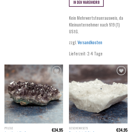
IN DEN WARENKORB
Kein Mehrwertsteuerausweis, da
Kleinunternehmer nach §19 (1)
UStG.
zzgl.
Versandkosten
Lieferzeit:
2-4 Tage
PFLEGE
GESCHENKSETS
€
34,95
€
34,95