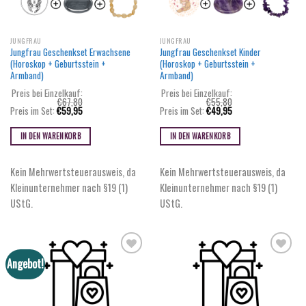
JUNGFRAU
JUNGFRAU
Jungfrau Geschenkset Erwachsene
Jungfrau Geschenkset Kinder
(Horoskop + Geburtsstein +
(Horoskop + Geburtsstein +
Armband)
Armband)
Preis bei Einzelkauf:
Preis bei Einzelkauf:
€
67,80
€
55,80
Ursprünglicher
Aktueller
Ursprünglicher
Aktueller
Preis im Set:
€
59,95
Preis im Set:
€
49,95
Preis
Preis
Preis
Preis
war:
ist:
war:
ist:
€67,80
€59,95.
€55,80
€49,95.
IN DEN WARENKORB
IN DEN WARENKORB
Kein Mehrwertsteuerausweis, da
Kein Mehrwertsteuerausweis, da
Kleinunternehmer nach §19 (1)
Kleinunternehmer nach §19 (1)
UStG.
UStG.
Angebot!