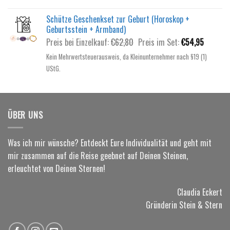
€62,80
€54,95.
Schütze Geschenkset zur Geburt (Horoskop +
Geburtsstein + Armband)
Ursprünglicher
Aktuelle
Preis bei Einzelkauf:
€
62,80
Preis im Set:
€
54,95
Preis
Preis
Kein Mehrwertsteuerausweis, da Kleinunternehmer nach §19 (1)
war:
ist:
UStG.
€62,80
€54,95.
ÜBER UNS
Was ich mir wünsche? Entdeckt Eure Individualität und geht mit
mir zusammen auf die Reise geebnet auf Deinen Steinen,
erleuchtet von Deinen Sternen!
Claudia Eckert
Gründerin Stein & Stern