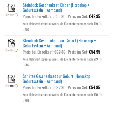
Steinbock Geschenkset Kinder (Horoskop +
Geburtsstein + Armband)
Ursprünglicher
Aktuelle
Preis bei Einzelkauf:
€
55,80
Preis im Set:
€
49,95
Preis
Preis
Kein Mehrwertsteuerausweis, da Kleinunternehmer nach §19 (1)
war:
ist:
UStG.
€55,80
€49,95.
Steinbock Geschenkset zur Geburt (Horoskop +
Geburtsstein + Armband)
Ursprünglicher
Aktuelle
Preis bei Einzelkauf:
€
62,80
Preis im Set:
€
54,95
Preis
Preis
Kein Mehrwertsteuerausweis, da Kleinunternehmer nach §19 (1)
war:
ist:
UStG.
€62,80
€54,95.
Schütze Geschenkset zur Geburt (Horoskop +
Geburtsstein + Armband)
Ursprünglicher
Aktuelle
Preis bei Einzelkauf:
€
62,80
Preis im Set:
€
54,95
Preis
Preis
Kein Mehrwertsteuerausweis, da Kleinunternehmer nach §19 (1)
war:
ist:
UStG.
€62,80
€54,95.