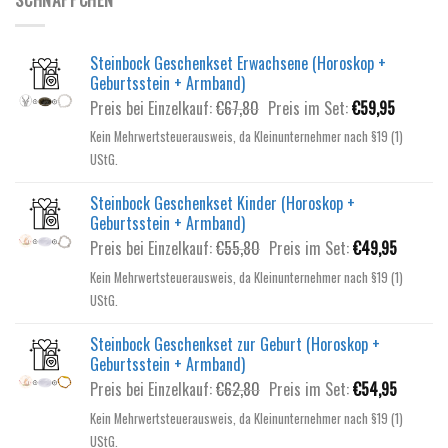
SCHNÄPPCHEN
Steinbock Geschenkset Erwachsene (Horoskop +
Geburtsstein + Armband)
Ursprünglicher
Aktuelle
Preis bei Einzelkauf:
€
67,80
Preis im Set:
€
59,95
Preis
Preis
Kein Mehrwertsteuerausweis, da Kleinunternehmer nach §19 (1)
war:
ist:
UStG.
€67,80
€59,95.
Steinbock Geschenkset Kinder (Horoskop +
Geburtsstein + Armband)
Ursprünglicher
Aktuelle
Preis bei Einzelkauf:
€
55,80
Preis im Set:
€
49,95
Preis
Preis
Kein Mehrwertsteuerausweis, da Kleinunternehmer nach §19 (1)
war:
ist:
UStG.
€55,80
€49,95.
Steinbock Geschenkset zur Geburt (Horoskop +
Geburtsstein + Armband)
Ursprünglicher
Aktuelle
Preis bei Einzelkauf:
€
62,80
Preis im Set:
€
54,95
Preis
Preis
Kein Mehrwertsteuerausweis, da Kleinunternehmer nach §19 (1)
war:
ist:
UStG.