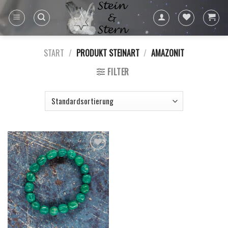
Skip
to
content
START
/
PRODUKT STEINART
/
AMAZONIT
FILTER