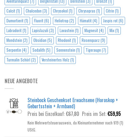
Aventurinquarz
(7)
Bergkristall
(13)
Bernstein
(3)
Bronzit
(1)
Calcit
(1)
Chalcedon
(3)
Chrysokol
(1)
Chrysopras
(1)
Citrin
(1)
Dumortierit
(1)
Fluorit
(6)
Heliotrop
(2)
Hämatit
(4)
Jaspis rot
(6)
Labradorit
(1)
Lapislazuli
(3)
Lavastein
(1)
Magnesit
(4)
Mix
(1)
Mondstein
(2)
Obsidian
(5)
Rhodonit
(1)
Rosenquarz
(9)
Serpentin
(4)
Sodalith
(5)
Sonnenstein
(1)
Tigerauge
(7)
Turmalin Schörl
(2)
Versteinertes Holz
(1)
NEUE ANGEBOTE
Steinbock Geschenkset Erwachsene (Horoskop +
Geburtsstein + Armband)
Ursprünglicher
Aktuelle
Preis bei Einzelkauf:
€
67,80
Preis im Set:
€
59,95
Preis
Preis
Kein Mehrwertsteuerausweis, da Kleinunternehmer nach §19 (1)
war:
ist:
UStG.
€67,80
€59,95.