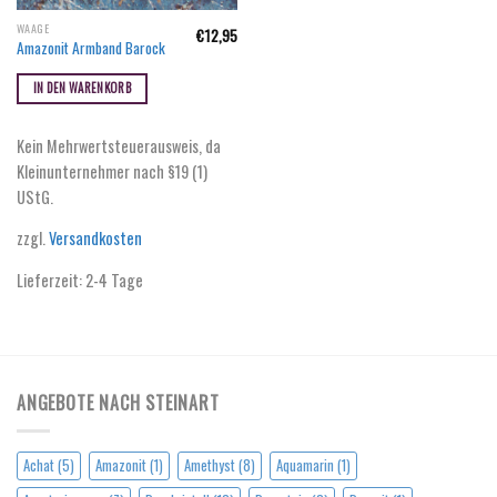
WAAGE
€
12,95
Amazonit Armband Barock
IN DEN WARENKORB
Kein Mehrwertsteuerausweis, da
Kleinunternehmer nach §19 (1)
UStG.
zzgl.
Versandkosten
Lieferzeit:
2-4 Tage
ANGEBOTE NACH STEINART
Achat
(5)
Amazonit
(1)
Amethyst
(8)
Aquamarin
(1)