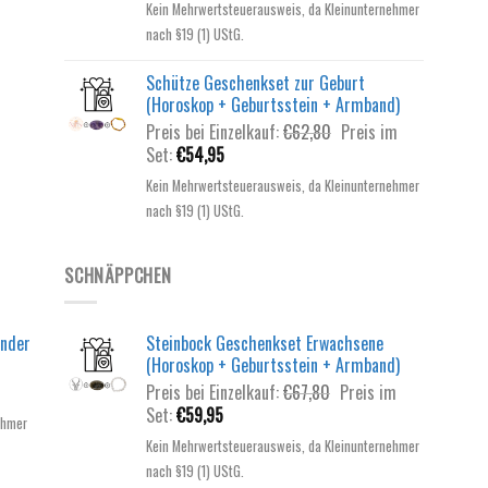
Kein Mehrwertsteuerausweis, da Kleinunternehmer
ist:
€62,80
nach §19 (1) UStG.
€54,95.
Schütze Geschenkset zur Geburt
(Horoskop + Geburtsstein + Armband)
Ursprünglicher
Preis bei Einzelkauf:
€
62,80
Preis im
Aktueller
Preis
Set:
€
54,95
Preis
war:
Kein Mehrwertsteuerausweis, da Kleinunternehmer
ist:
€62,80
nach §19 (1) UStG.
€54,95.
SCHNÄPPCHEN
inder
Steinbock Geschenkset Erwachsene
(Horoskop + Geburtsstein + Armband)
Ursprünglicher
Preis bei Einzelkauf:
€
67,80
Preis im
Aktueller
Preis
Set:
€
59,95
ehmer
Preis
war:
Kein Mehrwertsteuerausweis, da Kleinunternehmer
ist:
€67,80
nach §19 (1) UStG.
€59,95.