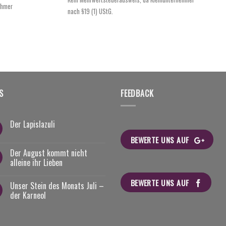
ist:
€62,80
ehmer
nach §19 (1) UStG.
€54,95.
S
FEEDBACK
Der Lapislazuli
BEWERTE UNS AUF
Der August kommt nicht
alleine ihr Lieben
BEWERTE UNS AUF
Unser Stein des Monats Juli –
der Karneol