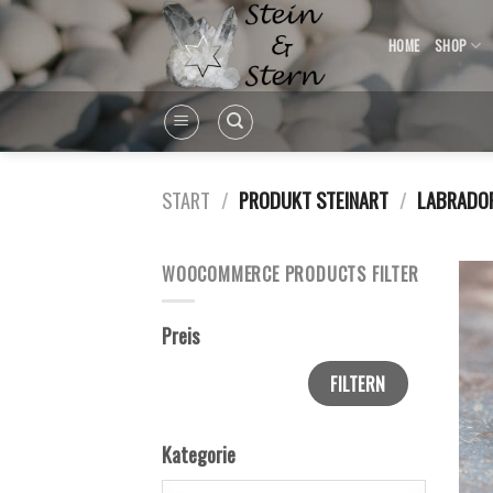
Skip
to
HOME
SHOP
content
START
/
PRODUKT STEINART
/
LABRADOR
WOOCOMMERCE PRODUCTS FILTER
Preis
FILTERN
Kategorie