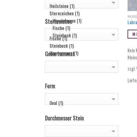
WASS
Sternzeichen
Labra
IN
Kein 
Geburtsmonat
Klein
zzgl.
Liefe
Form
Durchmesser Stein