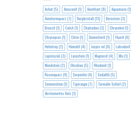
Achat
(5)
Amazonit
(1)
Amethyst
(8)
Aquamarin
(1)
Aventurinquarz
(7)
Bergkristall
(13)
Bernstein
(3)
Bronzit
(1)
Calcit
(1)
Chalcedon
(3)
Chrysokol
(1)
Chrysopras
(1)
Citrin
(1)
Dumortierit
(1)
Fluorit
(6)
Heliotrop
(2)
Hämatit
(4)
Jaspis rot
(6)
Labradorit
Lapislazuli
(3)
Lavastein
(1)
Magnesit
(4)
Mix
(1)
Mondstein
(2)
Obsidian
(5)
Rhodonit
(1)
Rosenquarz
(9)
Serpentin
(4)
Sodalith
(5)
Sonnenstein
(1)
Tigerauge
(7)
Turmalin Schörl
(2)
Versteinertes Holz
(1)