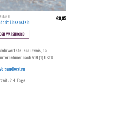
ERMANN
€
9,95
dorit Linsenstein
 DEN WARENKORB
Mehrwertsteuerausweis, da
unternehmer nach §19 (1) UStG.
Versandkosten
rzeit:
2-4 Tage