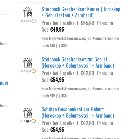
Steinbock Geschenkset Kinder (Horoskop
+ Geburtsstein + Armband)
Ursprünglicher
Preis bei Einzelkauf:
€
55,80
Preis im
Aktueller
Preis
Set:
€
49,95
Preis
war:
Kein Mehrwertsteuerausweis, da Kleinunternehmer
ist:
€55,80
ehmer
nach §19 (1) UStG.
€49,95.
Steinbock Geschenkset zur Geburt
(Horoskop + Geburtsstein + Armband)
Ursprünglicher
Preis bei Einzelkauf:
€
62,80
Preis im
Aktueller
Preis
Set:
€
54,95
inder
Preis
war:
Kein Mehrwertsteuerausweis, da Kleinunternehmer
ist:
€62,80
nach §19 (1) UStG.
€54,95.
ehmer
Schütze Geschenkset zur Geburt
(Horoskop + Geburtsstein + Armband)
Ursprünglicher
Preis bei Einzelkauf:
€
62,80
Preis im
Aktueller
Preis
Set:
€
54,95
Preis
war:
Kein Mehrwertsteuerausweis, da Kleinunternehmer