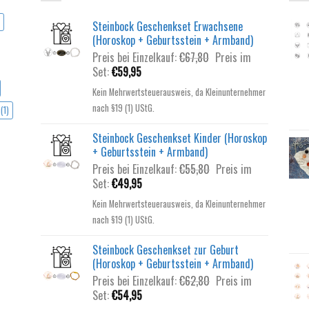
Steinbock Geschenkset Erwachsene
(Horoskop + Geburtsstein + Armband)
Ursprünglicher
Preis bei Einzelkauf:
€
67,80
Preis im
Aktueller
Preis
Set:
€
59,95
Preis
war:
Kein Mehrwertsteuerausweis, da Kleinunternehmer
ist:
€67,80
nach §19 (1) UStG.
(1)
€59,95.
Steinbock Geschenkset Kinder (Horoskop
+ Geburtsstein + Armband)
Ursprünglicher
Preis bei Einzelkauf:
€
55,80
Preis im
Aktueller
Preis
Set:
€
49,95
Preis
war:
Kein Mehrwertsteuerausweis, da Kleinunternehmer
ist:
€55,80
nach §19 (1) UStG.
€49,95.
Steinbock Geschenkset zur Geburt
(Horoskop + Geburtsstein + Armband)
Ursprünglicher
Preis bei Einzelkauf:
€
62,80
Preis im
Aktueller
Preis
Set:
€
54,95
Preis
war: