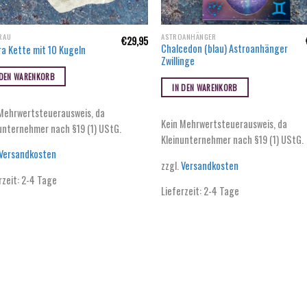
RAU
ASTROANHÄNGER
€
29,95
Chalcedon (blau) Astroanhänger
a Kette mit 10 Kugeln
Zwillinge
 DEN WARENKORB
IN DEN WARENKORB
Mehrwertsteuerausweis, da
Kein Mehrwertsteuerausweis, da
unternehmer nach §19 (1) UStG.
Kleinunternehmer nach §19 (1) UStG.
Versandkosten
zzgl.
Versandkosten
rzeit:
2-4 Tage
Lieferzeit:
2-4 Tage