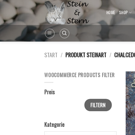
Skip
to
HOME
SHOP
content
START
/
PRODUKT STEINART
/
CHALCED
WOOCOMMERCE PRODUCTS FILTER
Preis
FILTERN
Kategorie