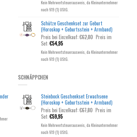
Kein Mehrwertsteuerausweis, da Kleinunternehmer
ist:
€62,80
nach §19 (1) UStG.
€54,95.
Schütze Geschenkset zur Geburt
(Horoskop + Geburtsstein + Armband)
Ursprünglicher
Preis bei Einzelkauf:
€
62,80
Preis im
Aktueller
Preis
Set:
€
54,95
Preis
war:
Kein Mehrwertsteuerausweis, da Kleinunternehmer
ist:
€62,80
nach §19 (1) UStG.
€54,95.
SCHNÄPPCHEN
inder
Steinbock Geschenkset Erwachsene
(Horoskop + Geburtsstein + Armband)
Ursprünglicher
Preis bei Einzelkauf:
€
67,80
Preis im
Aktueller
Preis
Set:
€
59,95
ehmer
Preis
war:
Kein Mehrwertsteuerausweis, da Kleinunternehmer
ist:
€67,80
nach §19 (1) UStG.
€59,95.