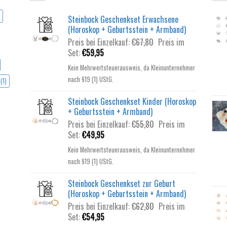
Steinbock Geschenkset Erwachsene
(Horoskop + Geburtsstein + Armband)
Ursprünglicher
Preis bei Einzelkauf:
€
67,80
Preis im
Aktueller
Preis
Set:
€
59,95
Preis
war:
Kein Mehrwertsteuerausweis, da Kleinunternehmer
ist:
€67,80
nach §19 (1) UStG.
(1)
€59,95.
Steinbock Geschenkset Kinder (Horoskop
+ Geburtsstein + Armband)
Ursprünglicher
Preis bei Einzelkauf:
€
55,80
Preis im
Aktueller
Preis
Set:
€
49,95
Preis
war:
Kein Mehrwertsteuerausweis, da Kleinunternehmer
ist:
€55,80
nach §19 (1) UStG.
€49,95.
Steinbock Geschenkset zur Geburt
(Horoskop + Geburtsstein + Armband)
Ursprünglicher
Preis bei Einzelkauf:
€
62,80
Preis im
Aktueller
Preis
Set:
€
54,95
Preis
war: