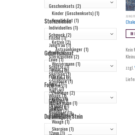
JUNGF
Sternzeichen
Chakr
IN
Kein 
Geburtsmonat
Klein
zzgl.
Liefe
Form
Durchmesser Stein