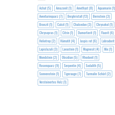
Achat
(5)
Amazonit
(1)
Amethyst
(8)
Aquamarin
(1)
Aventurinquarz
(7)
Bergkristall
(13)
Bernstein
(3)
Bronzit
(1)
Calcit
(1)
Chalcedon
(3)
Chrysokol
(1)
Chrysopras
(1)
Citrin
(1)
Dumortierit
(1)
Fluorit
(6)
Heliotrop
(2)
Hämatit
(4)
Jaspis rot
(6)
Labradorit
Lapislazuli
(3)
Lavastein
(1)
Magnesit
(4)
Mix
(1)
Mondstein
(2)
Obsidian
(5)
Rhodonit
(1)
Rosenquarz
(9)
Serpentin
(4)
Sodalith
(5)
Sonnenstein
(1)
Tigerauge
(7)
Turmalin Schörl
(2)
Versteinertes Holz
(1)