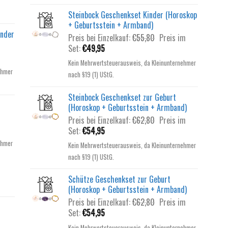
Steinbock Geschenkset Kinder (Horoskop
+ Geburtsstein + Armband)
inder
Ursprünglicher
Preis bei Einzelkauf:
€
55,80
Preis im
Aktueller
Preis
Set:
€
49,95
Preis
war:
Kein Mehrwertsteuerausweis, da Kleinunternehmer
ist:
€55,80
ehmer
nach §19 (1) UStG.
€49,95.
Steinbock Geschenkset zur Geburt
(Horoskop + Geburtsstein + Armband)
Ursprünglicher
Preis bei Einzelkauf:
€
62,80
Preis im
Aktueller
Preis
Set:
€
54,95
Preis
war:
ehmer
Kein Mehrwertsteuerausweis, da Kleinunternehmer
ist:
€62,80
nach §19 (1) UStG.
€54,95.
Schütze Geschenkset zur Geburt
(Horoskop + Geburtsstein + Armband)
Ursprünglicher
Preis bei Einzelkauf:
€
62,80
Preis im
Aktueller
Preis
Set:
€
54,95
Preis
war:
Kein Mehrwertsteuerausweis, da Kleinunternehmer