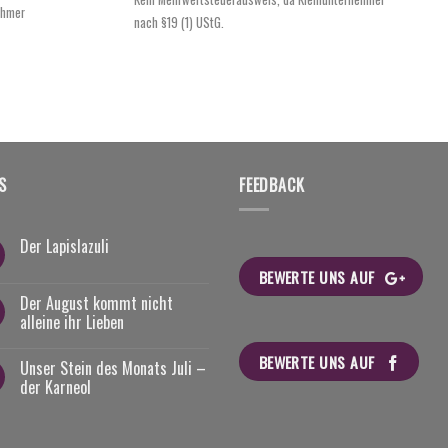
ist:
€62,80
ehmer
nach §19 (1) UStG.
€54,95.
S
FEEDBACK
Der Lapislazuli
BEWERTE UNS AUF
Der August kommt nicht
alleine ihr Lieben
BEWERTE UNS AUF
Unser Stein des Monats Juli –
der Karneol