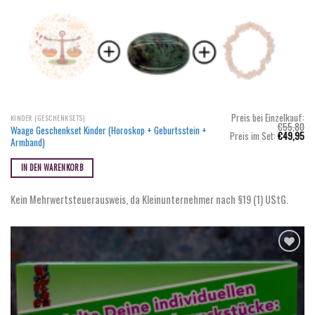
Preis bei Einzelkauf:
KINDER (GESCHENKSETS)
€
55,80
Waage Geschenkset Kinder (Horoskop + Geburtsstein +
Ursprünglicher
Akt
Preis im Set:
€
49,95
Armband)
Preis
Pr
war:
ist
€55,80
€4
IN DEN WARENKORB
Kein Mehrwertsteuerausweis, da Kleinunternehmer nach §19 (1) UStG.