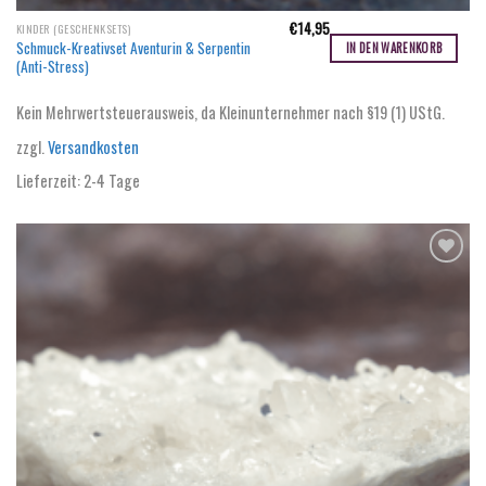
€
14,95
KINDER (GESCHENKSETS)
Schmuck-Kreativset Aventurin & Serpentin
IN DEN WARENKORB
(Anti-Stress)
Kein Mehrwertsteuerausweis, da Kleinunternehmer nach §19 (1) UStG.
zzgl.
Versandkosten
Lieferzeit:
2-4 Tage