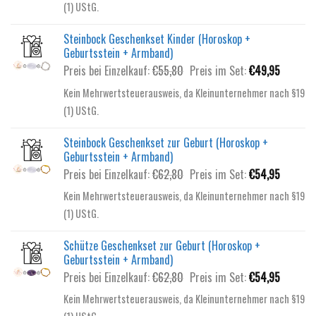
(1) UStG.
€67,80
€59,95.
Steinbock Geschenkset Kinder (Horoskop +
Geburtsstein + Armband)
Ursprünglicher
Aktuelle
Preis bei Einzelkauf:
€
55,80
Preis im Set:
€
49,95
Preis
Preis
Kein Mehrwertsteuerausweis, da Kleinunternehmer nach §19
war:
ist:
(1) UStG.
€55,80
€49,95.
Steinbock Geschenkset zur Geburt (Horoskop +
Geburtsstein + Armband)
Ursprünglicher
Aktuelle
Preis bei Einzelkauf:
€
62,80
Preis im Set:
€
54,95
Preis
Preis
Kein Mehrwertsteuerausweis, da Kleinunternehmer nach §19
war:
ist:
(1) UStG.
€62,80
€54,95.
Schütze Geschenkset zur Geburt (Horoskop +
Geburtsstein + Armband)
Ursprünglicher
Aktuelle
Preis bei Einzelkauf:
€
62,80
Preis im Set:
€
54,95
Preis
Preis
Kein Mehrwertsteuerausweis, da Kleinunternehmer nach §19
war:
ist: