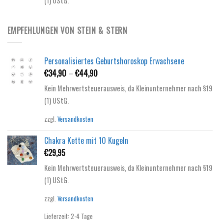
(1) UStG.
€62,80
€54,95.
EMPFEHLUNGEN VON STEIN & STERN
Personalisiertes Geburtshoroskop Erwachsene
€
34,90
–
€
44,90
Kein Mehrwertsteuerausweis, da Kleinunternehmer nach §19
(1) UStG.
zzgl.
Versandkosten
Chakra Kette mit 10 Kugeln
€
29,95
Kein Mehrwertsteuerausweis, da Kleinunternehmer nach §19
(1) UStG.
zzgl.
Versandkosten
Lieferzeit:
2-4 Tage