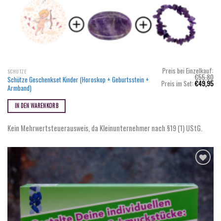
Preis bei Einzelkauf:
SCHÜTZE
€
55,80
Schütze Geschenkset Kinder (Horoskop + Geburtsstein +
Ursprünglicher
Akt
Preis im Set:
€
49,95
Armband)
Preis
Pr
war:
ist
€55,80
€4
IN DEN WARENKORB
Kein Mehrwertsteuerausweis, da Kleinunternehmer nach §19 (1) UStG.