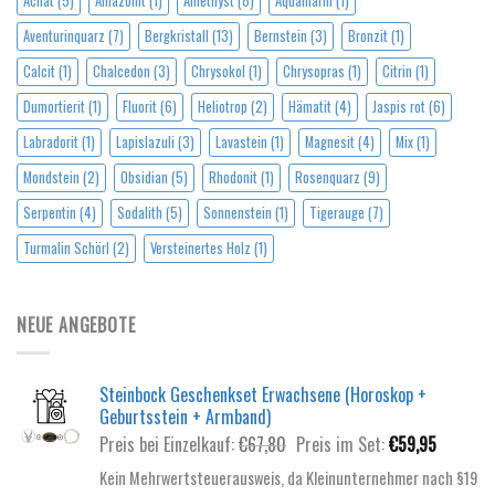
Achat
(5)
Amazonit
(1)
Amethyst
(8)
Aquamarin
(1)
Aventurinquarz
(7)
Bergkristall
(13)
Bernstein
(3)
Bronzit
(1)
Calcit
(1)
Chalcedon
(3)
Chrysokol
(1)
Chrysopras
(1)
Citrin
(1)
Dumortierit
(1)
Fluorit
(6)
Heliotrop
(2)
Hämatit
(4)
Jaspis rot
(6)
Labradorit
(1)
Lapislazuli
(3)
Lavastein
(1)
Magnesit
(4)
Mix
(1)
Mondstein
(2)
Obsidian
(5)
Rhodonit
(1)
Rosenquarz
(9)
Serpentin
(4)
Sodalith
(5)
Sonnenstein
(1)
Tigerauge
(7)
Turmalin Schörl
(2)
Versteinertes Holz
(1)
NEUE ANGEBOTE
Steinbock Geschenkset Erwachsene (Horoskop +
Geburtsstein + Armband)
Ursprünglicher
Aktuelle
Preis bei Einzelkauf:
€
67,80
Preis im Set:
€
59,95
Preis
Preis
Kein Mehrwertsteuerausweis, da Kleinunternehmer nach §19
war:
ist: