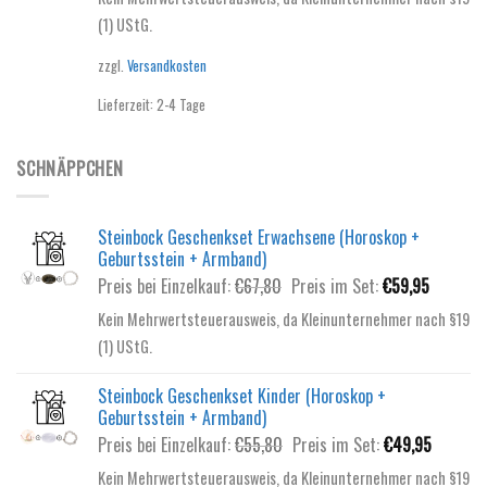
(1) UStG.
zzgl.
Versandkosten
Lieferzeit:
2-4 Tage
SCHNÄPPCHEN
Steinbock Geschenkset Erwachsene (Horoskop +
Geburtsstein + Armband)
Ursprünglicher
Aktuelle
Preis bei Einzelkauf:
€
67,80
Preis im Set:
€
59,95
Preis
Preis
Kein Mehrwertsteuerausweis, da Kleinunternehmer nach §19
war:
ist:
(1) UStG.
€67,80
€59,95.
Steinbock Geschenkset Kinder (Horoskop +
Geburtsstein + Armband)
Ursprünglicher
Aktuelle
Preis bei Einzelkauf:
€
55,80
Preis im Set:
€
49,95
Preis
Preis
Kein Mehrwertsteuerausweis, da Kleinunternehmer nach §19