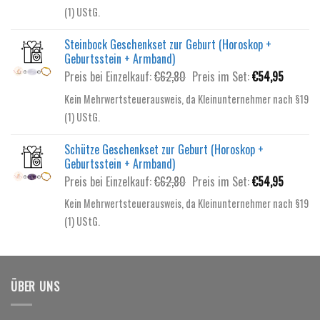
war:
ist:
(1) UStG.
€55,80
€49,95.
Steinbock Geschenkset zur Geburt (Horoskop +
Geburtsstein + Armband)
Ursprünglicher
Aktuelle
Preis bei Einzelkauf:
€
62,80
Preis im Set:
€
54,95
Preis
Preis
Kein Mehrwertsteuerausweis, da Kleinunternehmer nach §19
war:
ist:
(1) UStG.
€62,80
€54,95.
Schütze Geschenkset zur Geburt (Horoskop +
Geburtsstein + Armband)
Ursprünglicher
Aktuelle
Preis bei Einzelkauf:
€
62,80
Preis im Set:
€
54,95
Preis
Preis
Kein Mehrwertsteuerausweis, da Kleinunternehmer nach §19
war:
ist:
(1) UStG.
€62,80
€54,95.
ÜBER UNS