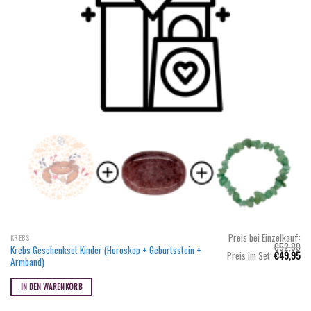
Preis bei Einzelkauf:
KREBS
€
52,80
Krebs Geschenkset Kinder (Horoskop + Geburtsstein +
Ursprünglicher
Akt
Preis im Set:
€
49,95
Armband)
Preis
Pr
war:
ist
€52,80
€4
IN DEN WARENKORB